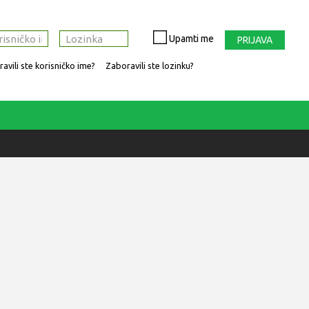
Upamti me
PRIJAVA
avili ste korisničko ime?
Zaboravili ste lozinku?