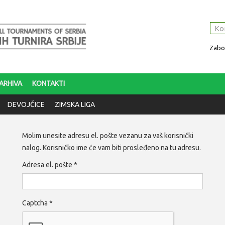
Zabor
ARHIVA
KONTAKTI
DEVOJČICE
ZIMSKA LIGA
Molim unesite adresu el. pošte vezanu za vaš korisnički
nalog. Korisničko ime će vam biti prosleđeno na tu adresu.
Adresa el. pošte
*
Captcha
*