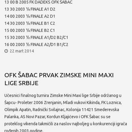
13 00 B 2005 FK DADEKS OFK ŠABAC
13 30 2003 ¼ FINALE A1 D2
14 00 2003 ¼ FINALE A2 D1
14 30 2003 ¼ FINALE B1 C2
15 00 2003 ¼ FINALE B2 C1
15 30 2003 ½ FINALE A1/D2 B2/C1
16 00 2003 ½ FINALE A2/D1 B1/C2
22 mart 2014
OFK ŠABAC PRVAK ZIMSKE MINI MAXI
LIGE SRBIJE
Učesnici finalnog turnira Zimske Mini Maxi lige Srbije održanog u
Šapcu- Proleter 2006 Zrenjanin, Mladi vukovi Kikinda, FK Loznica,
Olimpik Apatin, Radnički Svilajnac, Kolonija 11421 Smederevska
Palanka, AS Novi Pazar, Kordun Kljajićevo i OFK Šabac su se
proteklog vikenda takmičili za naslov najboljeg u konkurenciji igrača
rođenih 2003.godine.