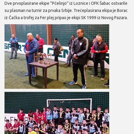
Dve prvoplasirane ekipe ''Pčelinjo'' iz Loznice i OFK Šabac ostvarile
su plasman na turnir za prvaka Srbije. Trećeplasirana ekipa je Borac
iz Čačka a trofej za Fer plej pripao je ekipi SK 1999 iz Novog Pazara.