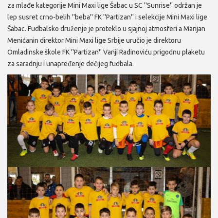
za mlađe kategorije Mini Maxi lige Šabac u SC ''Sunrise'' održan je
lep susret crno-belih ''beba'' FK ''Partizan'' i selekcije Mini Maxi lige
Šabac. Fudbalsko druženje je proteklo u sjajnoj atmosferi a Marijan
Menićanin direktor Mini Maxi lige Srbije uručio je direktoru
Omladinske škole FK ''Partizan'' Vanji Radinoviću prigodnu plaketu
za saradnju i unapređenje dečijeg fudbala.