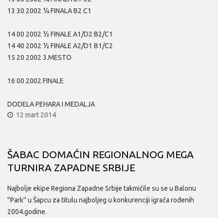
13 30 2002 ¼ FINALA B2 C1
14 00 2002 ½ FINALE A1/D2 B2/C1
14 40 2002 ½ FINALE A2/D1 B1/C2
15 20 2002 3.MESTO
16 00 2002 FINALE
DODELA PEHARA I MEDALJA
12 mart 2014
ŠABAC DOMAĆIN REGIONALNOG MEGA
TURNIRA ZAPADNE SRBIJE
Najbolje ekipe Regiona Zapadne Srbije takmičile su se u Balonu
''Park'' u Šapcu za titulu najboljeg u konkurenciji igrača rođenih
2004.godine.