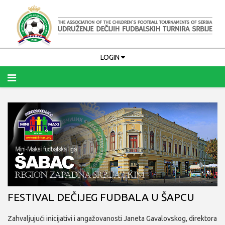
LOGIN
Upamti me
PRIJAVA
Zaboravili ste korisničko ime?
Zaboravili ste lozinku?
FESTIVAL DEČIJEG FUDBALA U ŠAPCU
Zahvaljujući inicijativi i angažovanosti Janeta Gavalovskog, direktora