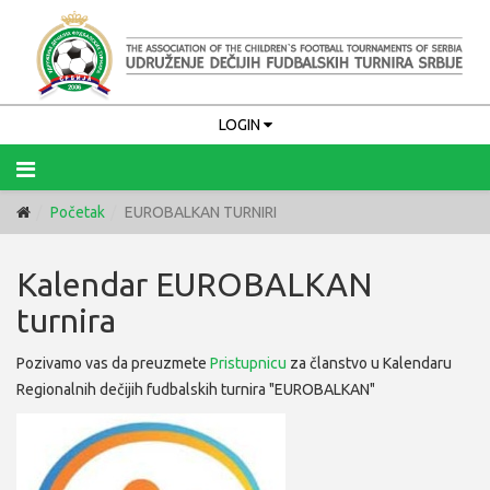
LOGIN
Početak
EUROBALKAN TURNIRI
Upamti me
Kalendar EUROBALKAN
PRIJAVA
turnira
Zaboravili ste korisničko ime?
Zaboravili ste lozinku?
Pozivamo vas da preuzmete
Pristupnicu
za članstvo u Kalendaru
Regionalnih dečijih fudbalskih turnira "EUROBALKAN"