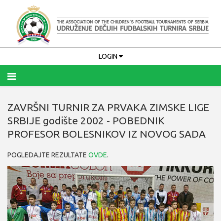
LOGIN
ZAVRŠNI TURNIR ZA PRVAKA ZIMSKE LIGE
Upamti me
SRBIJE godište 2002 - POBEDNIK
PRIJAVA
PROFESOR BOLESNIKOV IZ NOVOG SADA
Zaboravili ste korisničko ime?
POGLEDAJTE REZULTATE
OVDE
.
Zaboravili ste lozinku?