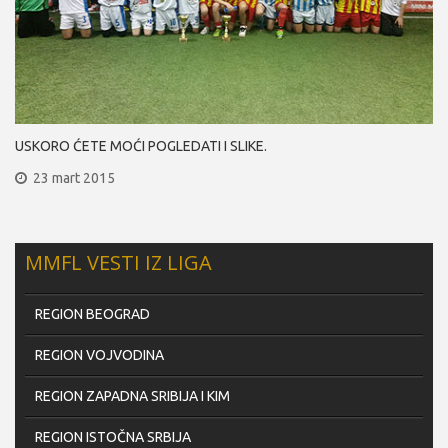
USKORO ĆETE MOĆI POGLEDATI I SLIKE.
23 mart 2015
MMFL VESTI IZ LIGA
REGION BEOGRAD
REGION VOJVODINA
REGION ZAPADNA SRIBIJA I KIM
REGION ISTOČNA SRBIJA