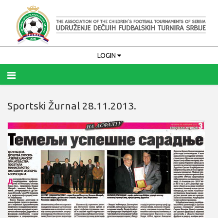
LOGIN
Sportski Žurnal 28.11.2013.
Upamti me
PRIJAVA
Zaboravili ste korisničko ime?
Zaboravili ste lozinku?