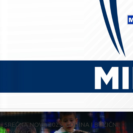
SREĆNA NOVA 2025. GODINA I BOŽIĆNI
PRAZNICI