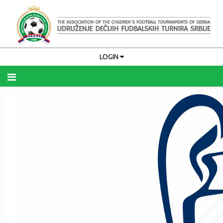
LOGIN
Upamti me
PRIJAVA
Zaboravili ste korisničko ime?
Zaboravili ste lozinku?