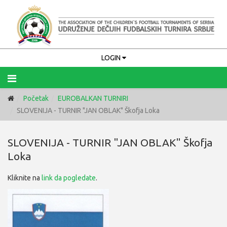
LOGIN
Početak
EUROBALKAN TURNIRI
SLOVENIJA - TURNIR "JAN OBLAK" Škofja Loka
Upamti me
PRIJAVA
SLOVENIJA - TURNIR "JAN OBLAK" Škofja
Loka
Zaboravili ste korisničko ime?
Zaboravili ste lozinku?
Kliknite na
link da pogledate
.